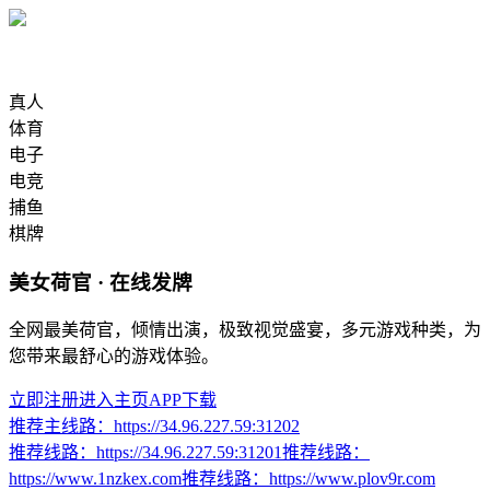
真人
体育
电子
电竞
捕鱼
棋牌
美女荷官 · 在线发牌
全网最美荷官，倾情出演，极致视觉盛宴，多元游戏种类，为
您带来最舒心的游戏体验。
立即注册
进入主页
APP下载
推荐主线路：
https://34.96.227.59:31202
推荐线路：
https://34.96.227.59:31201
推荐线路：
https://www.1nzkex.com
推荐线路：
https://www.plov9r.com