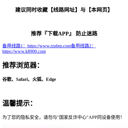
建议同时收藏【线路网址】与【本网页】
推荐『下载APP』 防止迷路
备用线路
1
：
https://www.rznbm.com
备用线路
2
：
https://www.k8900.com
推荐浏览器：
谷歌、Safari、火狐、Edge
温馨提示：
为了您的隐私安全，请勿与"国家反诈中心"APP同设备使用！