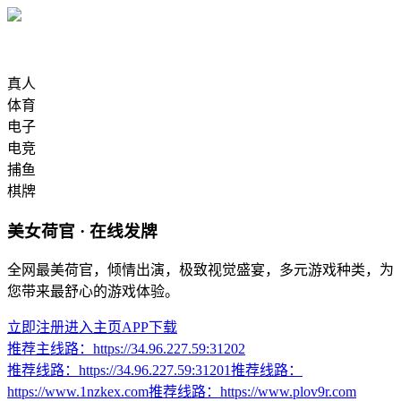
真人
体育
电子
电竞
捕鱼
棋牌
美女荷官 · 在线发牌
全网最美荷官，倾情出演，极致视觉盛宴，多元游戏种类，为
您带来最舒心的游戏体验。
立即注册
进入主页
APP下载
推荐主线路：
https://34.96.227.59:31202
推荐线路：
https://34.96.227.59:31201
推荐线路：
https://www.1nzkex.com
推荐线路：
https://www.plov9r.com