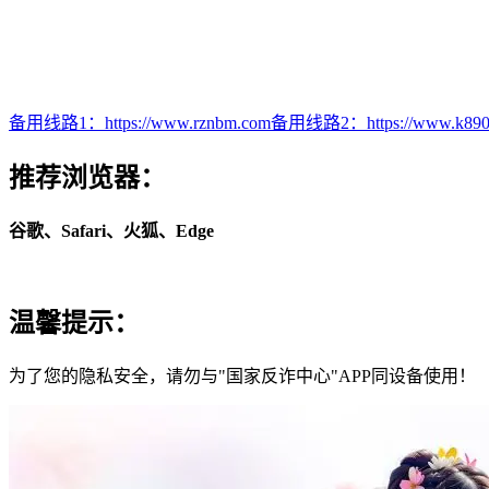
备用线路
1
：
https://www.rznbm.com
备用线路
2
：
https://www.k89
推荐浏览器：
谷歌、Safari、火狐、Edge
温馨提示：
为了您的隐私安全，请勿与"国家反诈中心"APP同设备使用！