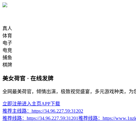
真人
体育
电子
电竞
捕鱼
棋牌
美女荷官 · 在线发牌
全网最美荷官，倾情出演，极致视觉盛宴，多元游戏种类，为
立即注册
进入主页
APP下载
推荐主线路：
https://34.96.227.59:31202
推荐线路：
https://34.96.227.59:31201
推荐线路：
https://www.1nz