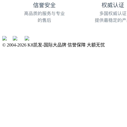
© 2004-
2026
K8凯发-国际大品牌 信誉保障 大额无忧