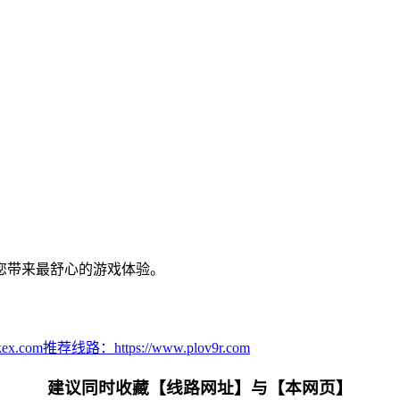
您带来最舒心的游戏体验。
kex.com
推荐线路：
https://www.plov9r.com
建议同时收藏【线路网址】与【本网页】