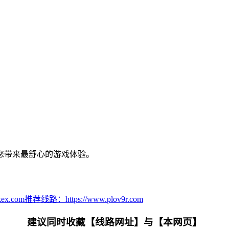
您带来最舒心的游戏体验。
kex.com
推荐线路：
https://www.plov9r.com
建议同时收藏【线路网址】与【本网页】