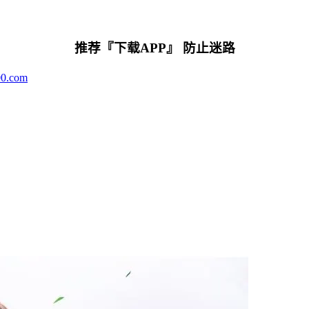
推荐『下载APP』 防止迷路
00.com