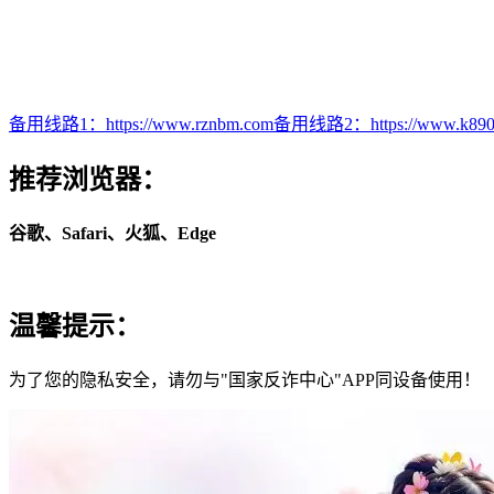
备用线路
1
：
https://www.rznbm.com
备用线路
2
：
https://www.k89
推荐浏览器：
谷歌、Safari、火狐、Edge
温馨提示：
为了您的隐私安全，请勿与"国家反诈中心"APP同设备使用！