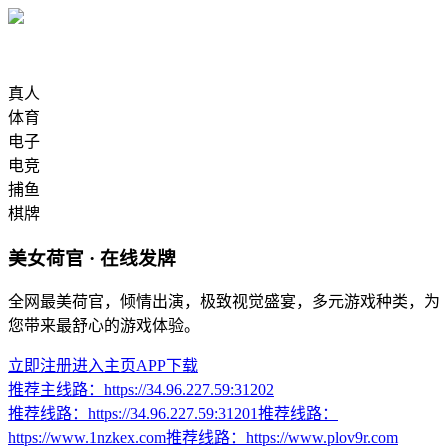
真人
体育
电子
电竞
捕鱼
棋牌
美女荷官 · 在线发牌
全网最美荷官，倾情出演，极致视觉盛宴，多元游戏种类，为
您带来最舒心的游戏体验。
立即注册
进入主页
APP下载
推荐主线路：
https://34.96.227.59:31202
推荐线路：
https://34.96.227.59:31201
推荐线路：
https://www.1nzkex.com
推荐线路：
https://www.plov9r.com