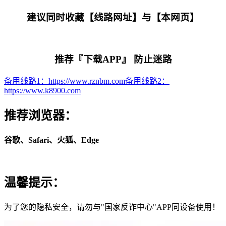
建议同时收藏【线路网址】与【本网页】
推荐『下载APP』 防止迷路
备用线路
1
：
https://www.rznbm.com
备用线路
2
：
https://www.k8900.com
推荐浏览器：
谷歌、Safari、火狐、Edge
温馨提示：
为了您的隐私安全，请勿与"国家反诈中心"APP同设备使用！